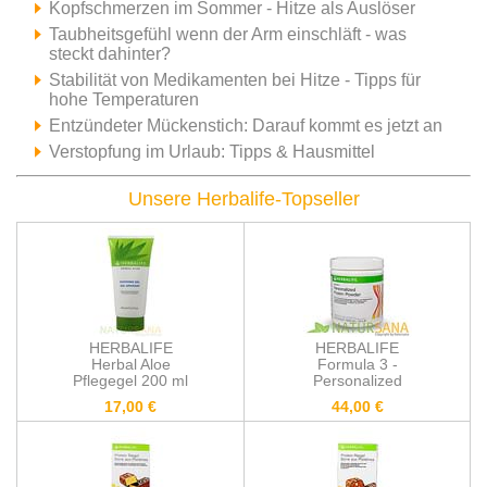
Kopfschmerzen im Sommer - Hitze als Auslöser
Taubheitsgefühl wenn der Arm einschläft - was
steckt dahinter?
Stabilität von Medikamenten bei Hitze - Tipps für
hohe Temperaturen
Entzündeter Mückenstich: Darauf kommt es jetzt an
Verstopfung im Urlaub: Tipps & Hausmittel
Unsere Herbalife-Topseller
HERBALIFE
HERBALIFE
Herbal Aloe
Formula 3 -
Pflegegel 200 ml
Personalized
Protein Powder mit
17,00 €
44,00 €
Soja- und
Molkenprotein