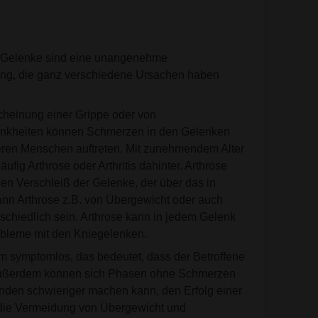
Gelenke sind eine unangenehme
ung, die ganz verschiedene Ursachen haben
cheinung einer Grippe oder von
nkheiten können Schmerzen in den Gelenken
eren Menschen auftreten. Mit zunehmendem Alter
ufig Arthrose oder Arthritis dahinter. Arthrose
en Verschleiß der Gelenke, der über das in
nn Arthrose z.B. von Übergewicht oder auch
chiedlich sein. Arthrose kann in jedem Gelenk
obleme mit den Kniegelenken.
um symptomlos, das bedeutet, dass der Betroffene
. Außerdem können sich Phasen ohne Schmerzen
den schwieriger machen kann, den Erfolg einer
 die Vermeidung von Übergewicht und