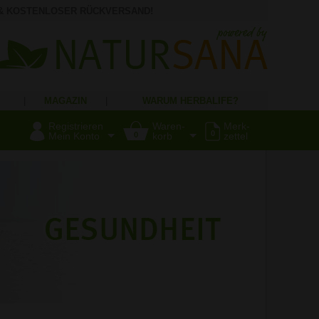
 & KOSTENLOSER RÜCKVERSAND!
|
MAGAZIN
|
WARUM HERBALIFE?
Registrieren
Waren-
Merk-
0
Mein Konto
0
korb
zettel