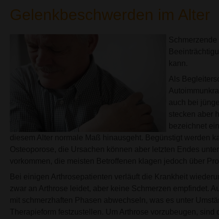
Gelenkbeschwerden im Alter
Schmerzende 
Beeinträchtig
kann.
Als Begleiters
Autoimmunkra
auch bei jüng
stecken aber hä
bezeichnet ein
diesem Alter normale Maß hinausgeht. Begünstigt werden ka
Osteoporose, die Ursachen können aber letzten Endes unters
vorkommen, die meisten Betroffenen klagen jedoch über Pr
Bei einigen Arthrosepatienten verläuft die Krankheit wieder
zwar an Arthrose leidet, aber keine Schmerzen empfindet
mit schmerzhaften Phasen abwechseln, was es unter Umstän
Therapieform festzustellen. Um Arthrose vorzubeugen, sind