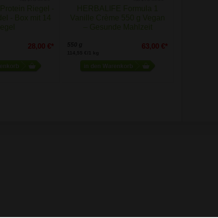
otein Riegel -
HERBALIFE Formula 1
el - Box mit 14
Vanille Crème 550 g Vegan
egel
– Gesunde Mahlzeit
550 g
28,00 €*
63,00 €*
114,55 €/1 kg