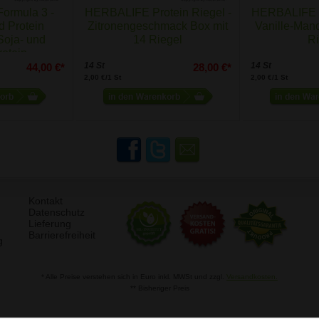
ormula 3 -
HERBALIFE Protein Riegel -
HERBALIFE Pr
d Protein
Zitronengeschmack Box mit
Vanille-Mand
Soja- und
14 Riegel
Ri
otein
14 St
14 St
44,00 €*
28,00 €*
2,00 €/1 St
2,00 €/1 St
Kontakt
Datenschutz
Lieferung
Barrierefreiheit
g
* Alle Preise verstehen sich in Euro inkl. MWSt und zzgl.
Versandkosten.
** Bisheriger Preis