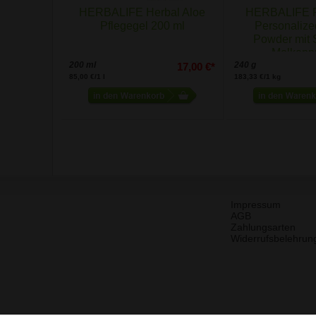
HERBALIFE Herbal Aloe
HERBALIFE F
Pflegegel 200 ml
Personalize
Powder mit 
Molkenpr
200 ml
240 g
17,00 €*
85,00 €/1 l
183,33 €/1 kg
Impressum
AGB
Zahlungsarten
Widerrufsbelehrun